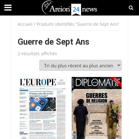
Accueil
/ Produits identifiés “Guerre de Sept Ans”
Guerre de Sept Ans
Trié
2 résultats affichés
du
plus
récent
au
plus
ancien