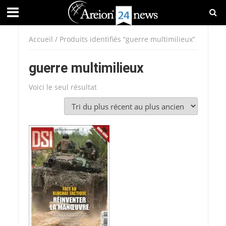
Accueil
/ Produits identifiés “guerre multimilieux”
guerre multimilieux
Voici le seul résultat