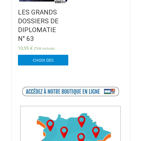
LES GRANDS
DOSSIERS DE
DIPLOMATIE
N° 63
10,95
€
(TVA incluse)
Ce
CHOIX DES
produit
OPTIONS
a
plusieurs
variations.
Les
options
peuvent
être
choisies
sur
la