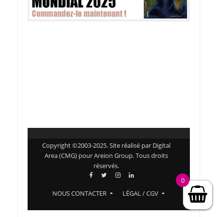
Copyright ©2003-2025. Site réalisé par Digital
Area (CMG) pour Areion Group. Tous droits
réservés.
0
NOUS CONTACTER
LÉGAL / CGV