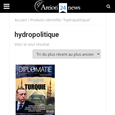
Accueil
/ Produits identifiés “hydropolitique”
hydropolitique
Voici le seul résultat