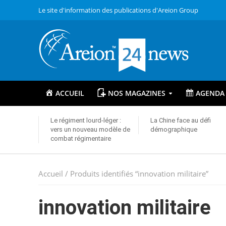
Le site d'information des publications d'Areion Group
ACCUEIL
NOS MAGAZINES
AGENDA
Le régiment lourd-léger :
La Chine face au défi
vers un nouveau modèle de
démographique
combat régimentaire
Accueil
/ Produits identifiés “innovation militaire”
innovation militaire