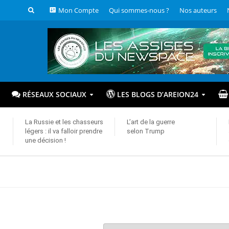
Mon Compte
Qui sommes-nous ?
Nos auteurs
RÉSEAUX SOCIAUX
LES BLOGS D’AREION24
La Russie et les chasseurs
L’art de la guerre
légers : il va falloir prendre
selon Trump
une décision !