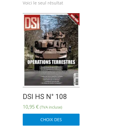
Voici le seul résultat
DSI HS N° 108
10,95
€
(TVA incluse)
Ce
CHOIX DES
produit
OPTIONS
a