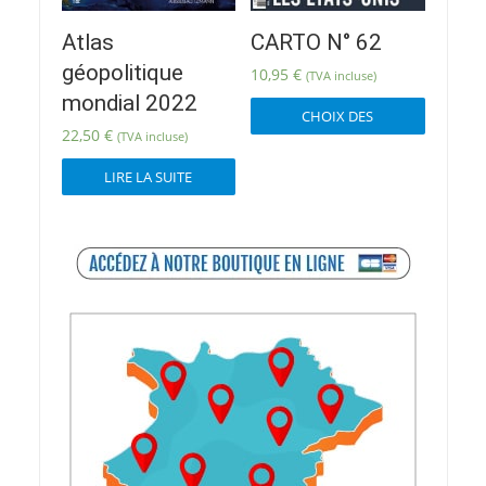
Atlas
CARTO N° 62
géopolitique
10,95
€
(TVA incluse)
Ce
mondial 2022
CHOIX DES
produit
22,50
€
(TVA incluse)
OPTIONS
a
plusieur
LIRE LA SUITE
variatio
Les
options
peuvent
être
choisies
sur
la
page
du
produit