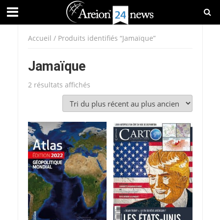
Accueil
/ Produits identifiés “Jamaïque”
Jamaïque
Trié
2 résultats affichés
du
plus
récent
au
plus
ancien