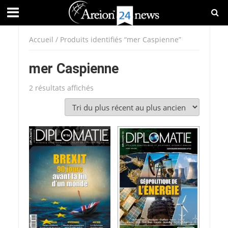
Accueil
/ Produits identifiés “mer Caspienne”
mer Caspienne
Trié
2 résultats affichés
du
plus
récent
au
plus
ancien