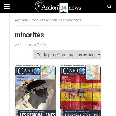
Accueil
/ Produits identifiés “minorités”
minorités
Trié
2 résultats affichés
du
plus
récent
au
plus
ancien