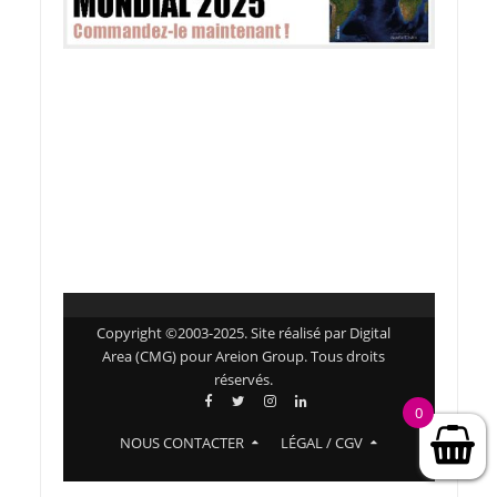
Copyright ©2003-2025. Site réalisé par Digital
Area (CMG) pour Areion Group. Tous droits
réservés.
0
NOUS CONTACTER
LÉGAL / CGV