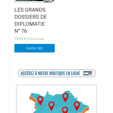
LES GRANDS
DOSSIERS DE
DIPLOMATIE
N° 76
10,95
€
(TVA incluse)
Ce
CHOIX DES
produit
OPTIONS
a
plusieurs
variations.
Les
options
peuvent
être
choisies
sur
la