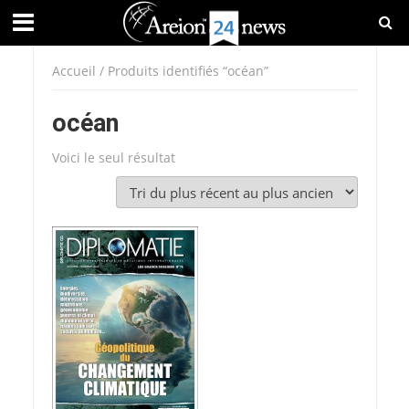
Accueil
/ Produits identifiés “océan”
océan
Voici le seul résultat