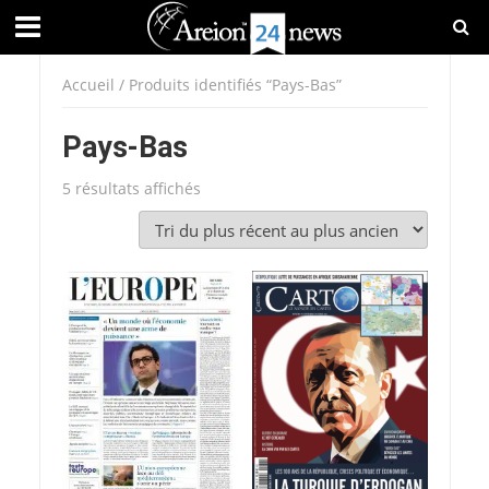
Accueil
/ Produits identifiés “Pays-Bas”
Pays-Bas
Trié
5 résultats affichés
du
plus
récent
au
plus
ancien