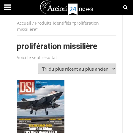
Accueil
/ Produits identifiés “prolifération
missilière”
prolifération missilière
Voici le seul résultat