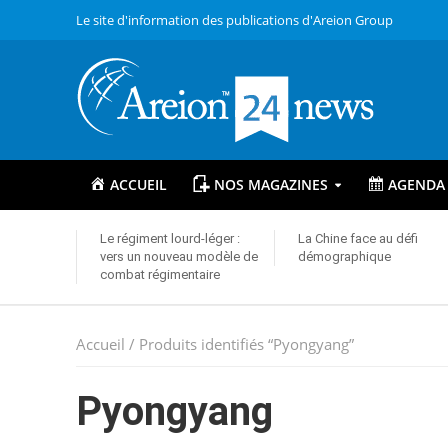
Le site d'information des publications d'Areion Group
ACCUEIL
NOS MAGAZINES
AGENDA
Le régiment lourd-léger :
La Chine face au défi
vers un nouveau modèle de
démographique
combat régimentaire
Accueil
/ Produits identifiés “Pyongyang”
Pyongyang