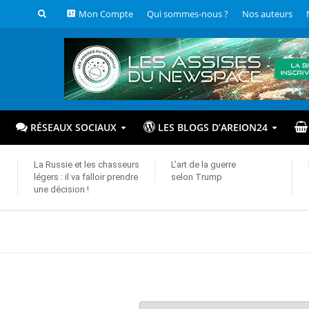
Mon Compte
Qui sommes-nous ?
Nos auteurs
RÉSEAUX SOCIAUX
LES BLOGS D’AREION24
La Russie et les chasseurs
L’art de la guerre
légers : il va falloir prendre
selon Trump
une décision !