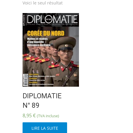
Voici le seul résultat
DIPLOMATIE
N° 89
8,95
€
(TVA incluse)
LIRE LA SUITE