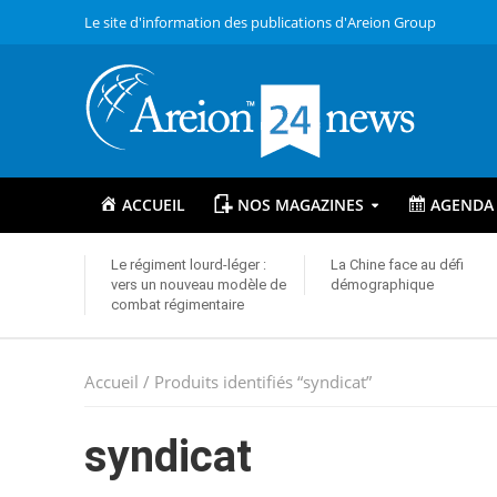
Le site d'information des publications d'Areion Group
ACCUEIL
NOS MAGAZINES
AGENDA
Le régiment lourd-léger :
La Chine face au défi
vers un nouveau modèle de
démographique
combat régimentaire
Accueil
/ Produits identifiés “syndicat”
syndicat