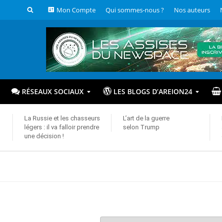
Mon Compte
Qui sommes-nous ?
Nos auteurs
RÉSEAUX SOCIAUX
LES BLOGS D’AREION24
La Russie et les chasseurs
L’art de la guerre
légers : il va falloir prendre
selon Trump
une décision !