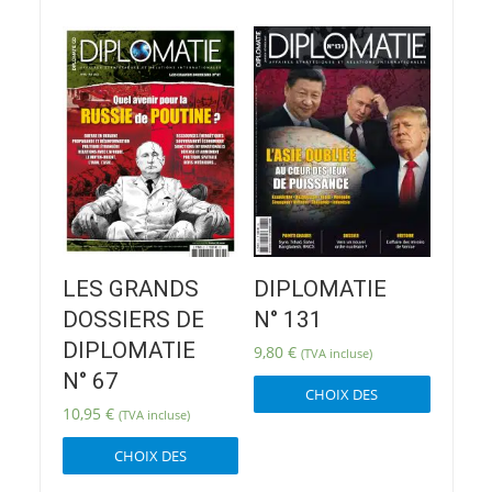
LES GRANDS
DIPLOMATIE
DOSSIERS DE
N° 131
DIPLOMATIE
9,80
€
(TVA incluse)
Ce
N° 67
CHOIX DES
produit
10,95
€
(TVA incluse)
OPTIONS
a
Ce
plusieur
CHOIX DES
produit
variatio
OPTIONS
a