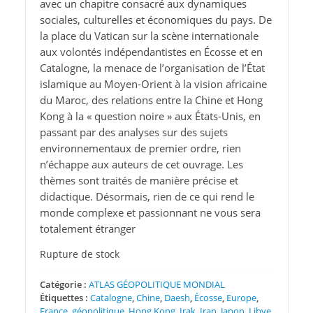
avec un chapitre consacré aux dynamiques
sociales, culturelles et économiques du pays. De
la place du Vatican sur la scène internationale
aux volontés indépendantistes en Écosse et en
Catalogne, la menace de l’organisation de l’État
islamique au Moyen-Orient à la vision africaine
du Maroc, des relations entre la Chine et Hong
Kong à la « question noire » aux États-Unis, en
passant par des analyses sur des sujets
environnementaux de premier ordre, rien
n’échappe aux auteurs de cet ouvrage. Les
thèmes sont traités de manière précise et
didactique. Désormais, rien de ce qui rend le
monde complexe et passionnant ne vous sera
totalement étranger
Rupture de stock
Catégorie :
ATLAS GÉOPOLITIQUE MONDIAL
Étiquettes :
Catalogne
,
Chine
,
Daesh
,
Écosse
,
Europe
,
France
,
géopolitique
,
Hong Kong
,
Irak
,
Iran
,
Japon
,
Libye
,