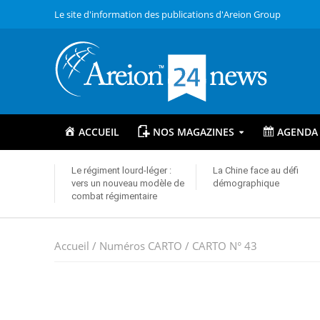
Le site d'information des publications d'Areion Group
ACCUEIL
NOS MAGAZINES
AGENDA
Le régiment lourd-léger :
La Chine face au défi
vers un nouveau modèle de
démographique
combat régimentaire
Accueil
/
Numéros CARTO
/ CARTO N° 43