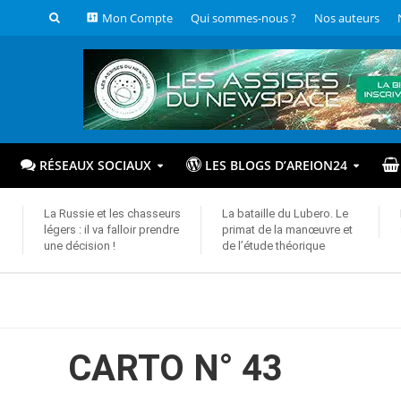
Mon Compte
Qui sommes-nous ?
Nos auteurs
RÉSEAUX SOCIAUX
LES BLOGS D’AREION24
La Russie et les chasseurs
La bataille du Lubero. Le
légers : il va falloir prendre
primat de la manœuvre et
une décision !
de l’étude théorique
CARTO N° 43