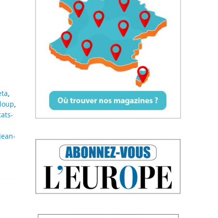
eta
,
aloup
,
tats-
Jean-