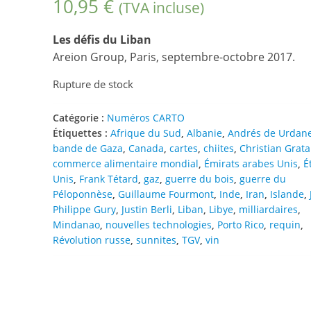
10,95
€
(TVA incluse)
Les défis du Liban
Areion Group, Paris, septembre-octobre 2017.
Rupture de stock
Catégorie :
Numéros CARTO
Étiquettes :
Afrique du Sud
,
Albanie
,
Andrés de Urdan
bande de Gaza
,
Canada
,
cartes
,
chiites
,
Christian Grat
commerce alimentaire mondial
,
Émirats arabes Unis
,
É
Unis
,
Frank Tétard
,
gaz
,
guerre du bois
,
guerre du
Péloponnèse
,
Guillaume Fourmont
,
Inde
,
Iran
,
Islande
,
Philippe Gury
,
Justin Berli
,
Liban
,
Libye
,
milliardaires
,
Mindanao
,
nouvelles technologies
,
Porto Rico
,
requin
,
Révolution russe
,
sunnites
,
TGV
,
vin