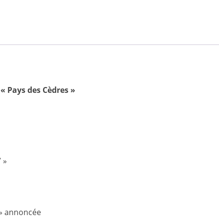
« Pays des Cèdres »
 »
e » annoncée