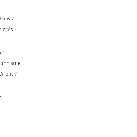
-Unis ?
migrés ?
ir
 sunnisme
rient ?
?