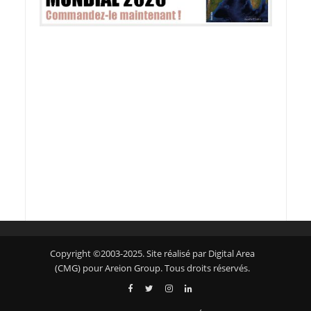
Copyright ©2003-2025. Site réalisé par Digital Area
(CMG) pour Areion Group. Tous droits réservés.