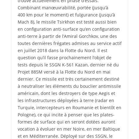
trouve actuellement en phase d’essais.
Combinant manœuvrabilité, portée (jusqu’à
400 km pour le moment) et fulgurance (jusqu’à
Mach 8), le missile Tsirkhon est testé aussi bien
en configuration anti-surface qu’en configuration
anti-terre à partir de l’Amiral Gorchkov, une des
toutes dernières frégates admises au service actif
en juillet 2018 dans la Flotte du Nord. Il est
question qu’il fasse prochainement l’objet de
tests depuis le SSGN K-561 Kazan, dernier né du
Projet 885M versé à la Flotte du Nord en mai
dernier. Ce missile est très certainement destiné
à neutraliser les éléments du bouclier antimissile
américain, dont les destroyers de type Aegis et
les infrastructures déployées à terre (radar en
Turquie, intercepteurs en Roumanie et bientôt en
Pologne), ce qui incite à penser que les plates-
formes de surface qui en seront dotées auront
vocation à évoluer en mer Noire, en mer Baltique
et en Méditerranée. Déployé sur des SSGN, le