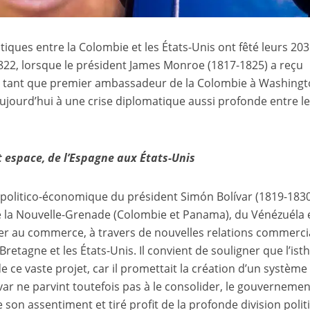
tiques entre la Colombie et les États-Unis ont fêté leurs 203
822, lorsque le président James Monroe (1817-1825) a reçu
en tant que premier ambassadeur de la Colombie à Washingt
aujourd’hui à une crise diplomatique aussi profonde entre l
t espace, de l’Espagne aux États-Unis
politico-économique du président Simón Bolívar (1819-183
s de la Nouvelle-Grenade (Colombie et Panama), du Vénézuéla 
rer au commerce, à travers de nouvelles relations commerci
Bretagne et les États-Unis. Il convient de souligner que l’is
e ce vaste projet, car il promettait la création d’un système
ar ne parvint toutefois pas à le consolider, le gouvernemen
on assentiment et tiré profit de la profonde division polit