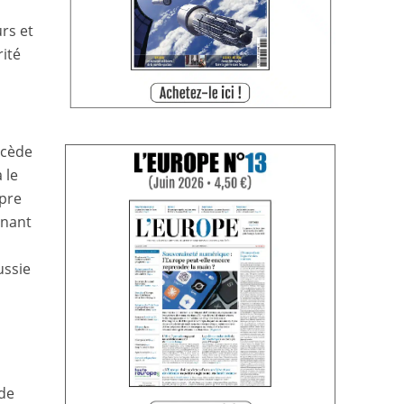
rs et
rité
e cède
 le
opre
enant
ussie
 de