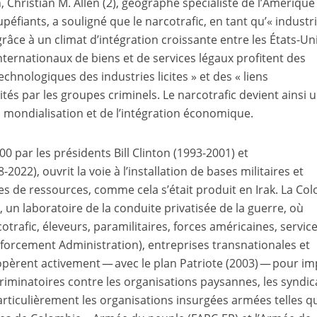
, Christian M. Allen
(2)
, géographe spécialiste de l’Amérique
éfiants, a souligné que le narcotrafic, en tant qu’« industr
râce à un climat d’intégration croissante entre les États-Uni
nternationaux de biens et de services légaux profitent des
hnologiques des industries licites » et des « liens
tés par les groupes criminels. Le narcotrafic devient ainsi 
a mondialisation et de l’intégration économique.
0 par les présidents Bill Clinton (1993-2001) et
022), ouvrit la voie à l’installation de bases militaires et
tes de ressources, comme cela s’était produit en Irak. La Co
 un laboratoire de la conduite privatisée de la guerre, où
cotrafic, éleveurs, paramilitaires, forces américaines, servic
orcement Administration), entreprises transnationales et
oopèrent activement — avec le plan Patriote (2003) — pour i
iminatoires contre les organisations paysannes, les syndic
rticulièrement les organisations insurgées armées telles qu