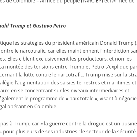
es de Colombie – Armée du peuple (FARC-EP) et l’Armée de
nald Trump et Gustavo Petro
itique les stratégies du président américain Donald Trump 
contre le narcotrafic, car elles maintiennent l’interdiction sa
es. Elles ciblent exclusivement les producteurs, et non les
a montée des tensions entre Trump et Petro s’explique pa
ernant la lutte contre le narcotrafic. Trump mise sur la str
ivilégie l’augmentation des saisies terrestres et maritimes et
eaux, en se concentrant sur les niveaux intermédiaires et
galement le programme de « paix totale », visant à négocie
gal opérant en Colombie.
 pas à Trump, car « la guerre contre la drogue est un busin
» pour plusieurs de ses industries : le secteur de la sécurité