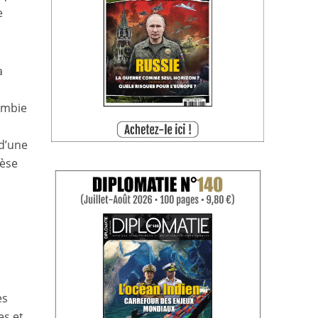
e
a
lombie
 d’une
nèse
es
es et