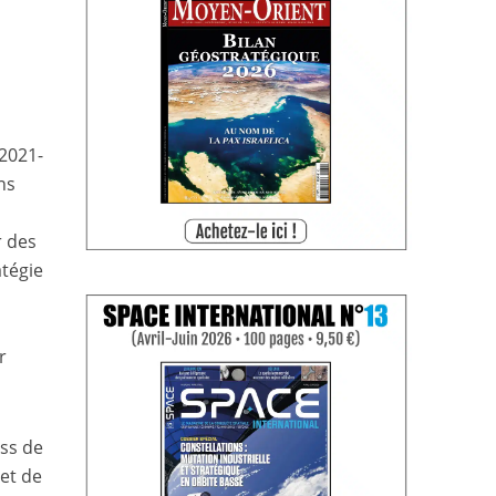
(2021-
ns
r des
atégie
r
ess de
 et de