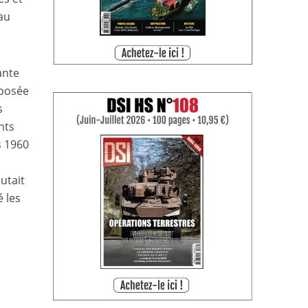
eau
ante
mposée
s
nts
s 1960
utait
é les