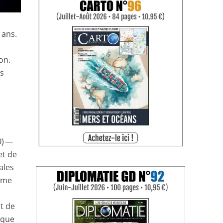
 ans.
on.
es
0) —
et de
ales
thme
t de
ique