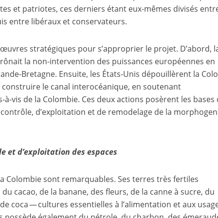
stes et patriotes, ces derniers étant eux-mêmes divisés entr
puis entre libéraux et conservateurs.
uvres stratégiques pour s’approprier le projet. D’abord, l
prônait la non-intervention des puissances européennes en
rande-Bretagne. Ensuite, les États-Unis dépouillèrent la Co
 construire le canal interocéanique, en soutenant
-à-vis de la Colombie. Ces deux actions posèrent les bases
e contrôle, d’exploitation et de remodelage de la morphoge
le et d’exploitation des espaces
la Colombie sont remarquables. Ses terres très fertiles
 du cacao, de la banane, des fleurs, de la canne à sucre, du
e de coca — cultures essentielles à l’alimentation et aux usag
ys possède également du pétrole, du charbon, des émeraud