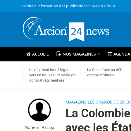
Le site d'information des publications d'Areion Group
ACCUEIL
NOS MAGAZINES
AGENDA
Le régiment lourd-léger :
La Chine face au défi
vers un nouveau modèle de
démographique
combat régimentaire
MAGAZINE LES GRANDS DOSSIER
La Colombie 
avec les Éta
Nohemi Arciga