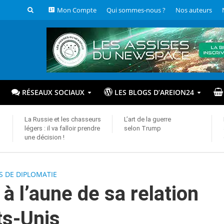
Mon Compte
Qui sommes-nous ?
Nos auteurs
RÉSEAUX SOCIAUX
LES BLOGS D’AREION24
La Russie et les chasseurs
L’art de la guerre
légers : il va falloir prendre
selon Trump
une décision !
S DE DIPLOMATIE
à l’aune de sa relation
ts-Unis