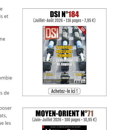
ie
s et
une
lombie
es de
mposer
ats,
e les