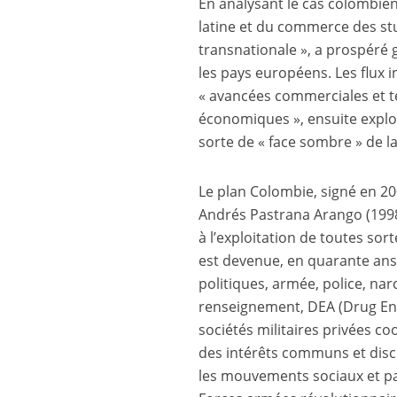
En analysant le cas colombien
latine et du commerce des stup
transnationale », a prospéré g
les pays européens. Les flux i
« avancées commerciales et tec
économiques », ensuite exploi
sorte de « face sombre » de l
Le plan Colombie, signé en 200
Andrés Pastrana Arango (1998-2
à l’exploitation de toutes sor
est devenue, en quarante ans,
politiques, armée, police, nar
renseignement, DEA (Drug Enf
sociétés militaires privées c
des intérêts communs et discr
les mouvements sociaux et pa