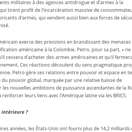
nts militaires à des agences antidrogue et d’armes à la
, qui tirent profit de l’incarcération massive de consommateu
fabricants d’armes, qui vendent aussi bien aux forces de sécu
nisé.
américain exerce des pressions en brandissant des menaces
rtification américaine à la Colombie. Petro, pour sa part, « n
u’il cessera d’acheter des armes américaines et qu’il fermera
ignement. Ces réactions découlent du sens pragmatique pr
ienne. Petro gère ses relations entre pouvoir et espace en t
 du pouvoir global, marquée par une relative baisse de
r les nouvelles ambitions de puissance ascendantes de la R
 renforcer leurs liens avec l’Amérique latine via les BRICS.
 intérieure ?
res années, les États-Unis ont fourni plus de 14,2 milliards