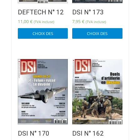
DEFTECH N° 12
DSI N° 173
11,00
€
7,95
€
(TVA incluse)
(TVA incluse)
Ce
Ce
CHOIX DES
CHOIX DES
produit
produit
OPTIONS
OPTIONS
a
a
plusieurs
plusieur
variations.
variatio
Les
Les
options
options
peuvent
peuvent
être
être
choisies
choisies
sur
sur
la
la
page
page
du
du
produit
produit
DSI N° 170
DSI N° 162