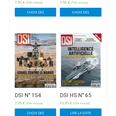
7,95
€
7,95
€
(TVA incluse)
(TVA incluse)
Ce
Ce
CHOIX DES
CHOIX DES
produit
produit
OPTIONS
OPTIONS
a
a
plusieurs
plusieur
variations.
variatio
Les
Les
options
options
peuvent
peuvent
être
être
choisies
choisies
sur
sur
la
la
page
page
du
du
produit
produit
DSI N° 154
DSI HS N° 65
7,95
€
10,95
€
(TVA incluse)
(TVA incluse)
Ce
CHOIX DES
LIRE LA SUITE
produit