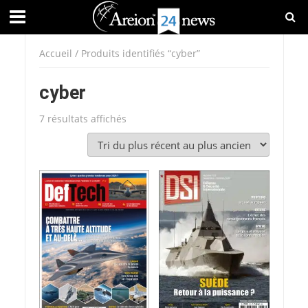
Accueil
/ Produits identifiés “cyber”
cyber
Trié
7 résultats affichés
du
plus
récent
au
plus
ancien