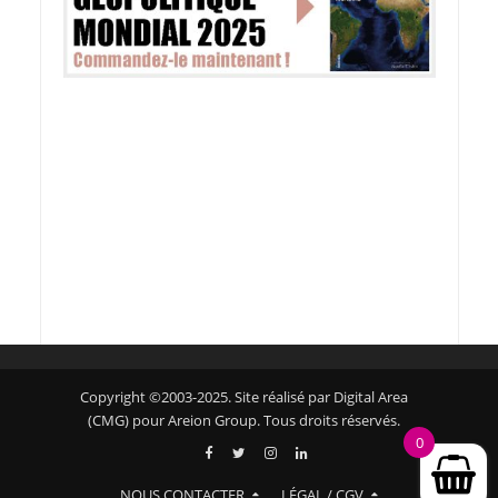
Copyright ©2003-2025. Site réalisé par Digital Area
(CMG) pour Areion Group. Tous droits réservés.
0
NOUS CONTACTER
LÉGAL / CGV