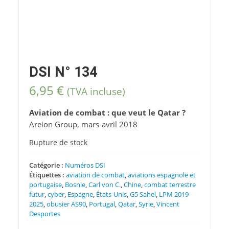
DSI N° 134
6,95
€
(TVA incluse)
Aviation de combat : que veut le Qatar ?
Areion Group, mars-avril 2018
Rupture de stock
Catégorie :
Numéros DSI
Étiquettes :
aviation de combat
,
aviations espagnole et
portugaise
,
Bosnie
,
Carl von C.
,
Chine
,
combat terrestre
futur
,
cyber
,
Espagne
,
États-Unis
,
G5 Sahel
,
LPM 2019-
2025
,
obusier AS90
,
Portugal
,
Qatar
,
Syrie
,
Vincent
Desportes