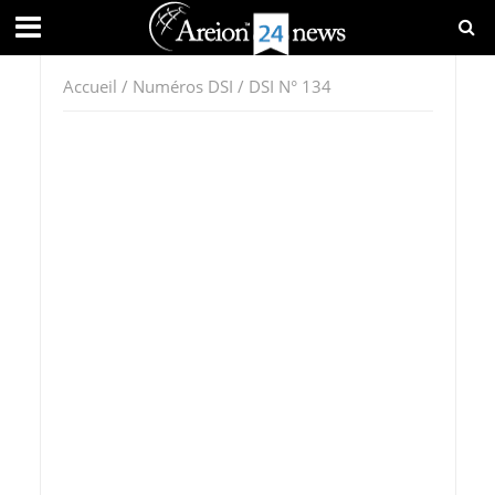
Accueil
/
Numéros DSI
/ DSI N° 134