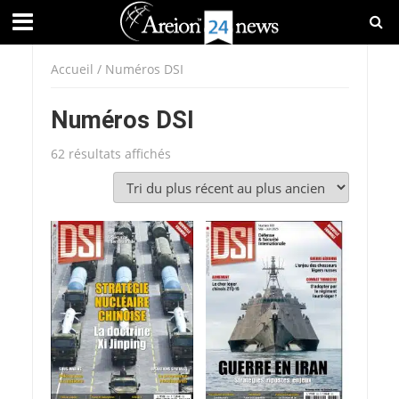
Accueil
/ Numéros DSI
Numéros DSI
Trié
62 résultats affichés
du
plus
récent
au
plus
ancien