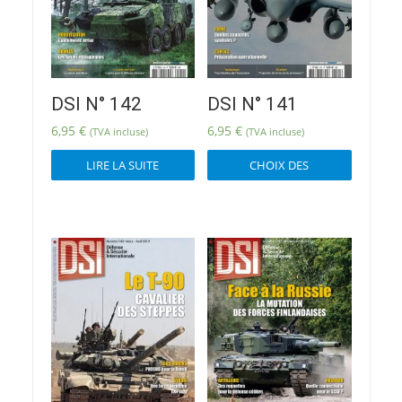
DSI N° 142
DSI N° 141
6,95
€
6,95
€
(TVA incluse)
(TVA incluse)
Ce
LIRE LA SUITE
CHOIX DES
produit
OPTIONS
a
plusieur
variatio
Les
options
peuvent
être
choisies
sur
la
page