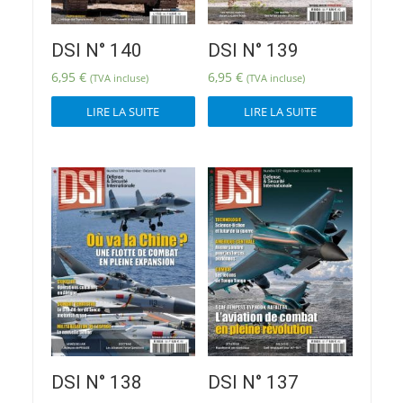
du
produit
DSI N° 140
DSI N° 139
6,95
€
6,95
€
(TVA incluse)
(TVA incluse)
LIRE LA SUITE
LIRE LA SUITE
DSI N° 138
DSI N° 137