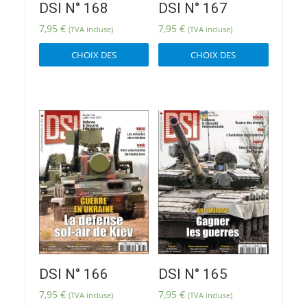
DSI N° 168
DSI N° 167
7,95
€
7,95
€
(TVA incluse)
(TVA incluse)
Ce
Ce
CHOIX DES
CHOIX DES
produit
produit
OPTIONS
OPTIONS
a
a
plusieurs
plusieur
variations.
variatio
Les
Les
options
options
peuvent
peuvent
être
être
choisies
choisies
sur
sur
la
la
page
page
du
du
produit
produit
DSI N° 166
DSI N° 165
7,95
€
7,95
€
(TVA incluse)
(TVA incluse)