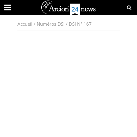
Accueil
/
Numéros DSI
/ DSI N° 167