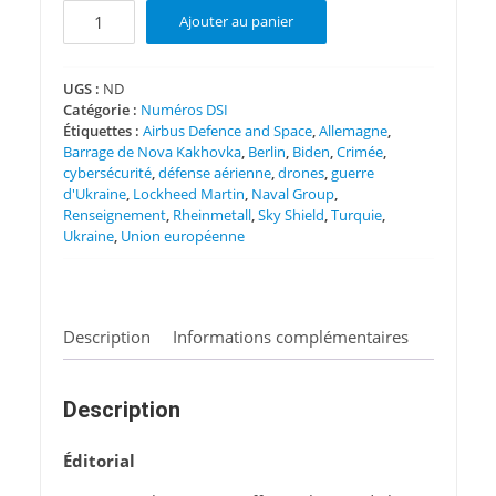
quantité
Ajouter au panier
de
DSI
N°
UGS :
ND
Catégorie :
Numéros DSI
167
Étiquettes :
Airbus Defence and Space
,
Allemagne
,
Barrage de Nova Kakhovka
,
Berlin
,
Biden
,
Crimée
,
cybersécurité
,
défense aérienne
,
drones
,
guerre
d'Ukraine
,
Lockheed Martin
,
Naval Group
,
Renseignement
,
Rheinmetall
,
Sky Shield
,
Turquie
,
Ukraine
,
Union européenne
Description
Informations complémentaires
Description
Éditorial