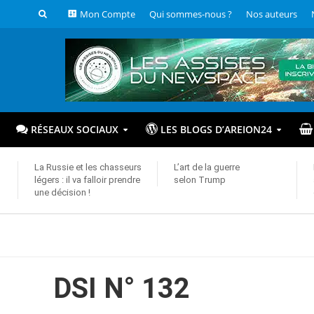
Mon Compte
Qui sommes-nous ?
Nos auteurs
RÉSEAUX SOCIAUX
LES BLOGS D’AREION24
La Russie et les chasseurs
L’art de la guerre
légers : il va falloir prendre
selon Trump
une décision !
DSI N° 132