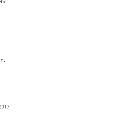
yber
ent
2017