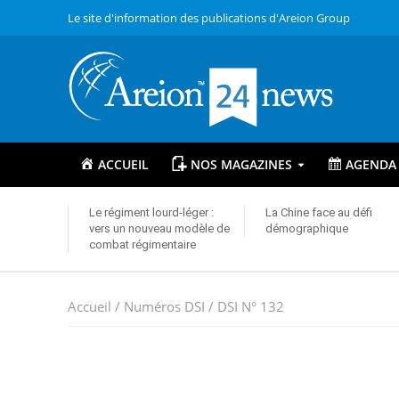
Le site d'information des publications d'Areion Group
ACCUEIL
NOS MAGAZINES
AGENDA
Le régiment lourd-léger :
La Chine face au défi
vers un nouveau modèle de
démographique
combat régimentaire
Accueil
/
Numéros DSI
/ DSI N° 132