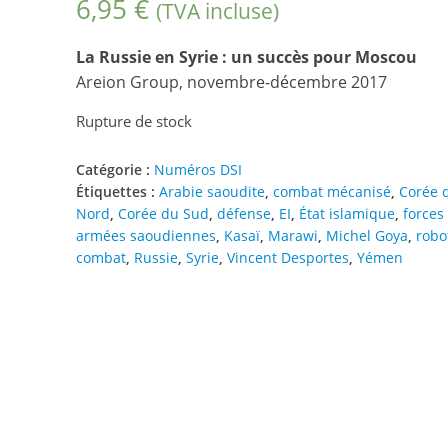
6,95
€
(TVA incluse)
La Russie en Syrie : un succès pour Moscou
Areion Group, novembre-décembre 2017
Rupture de stock
Catégorie :
Numéros DSI
Étiquettes :
Arabie saoudite
,
combat mécanisé
,
Corée 
Nord
,
Corée du Sud
,
défense
,
EI
,
État islamique
,
forces
armées saoudiennes
,
Kasaï
,
Marawi
,
Michel Goya
,
robo
combat
,
Russie
,
Syrie
,
Vincent Desportes
,
Yémen