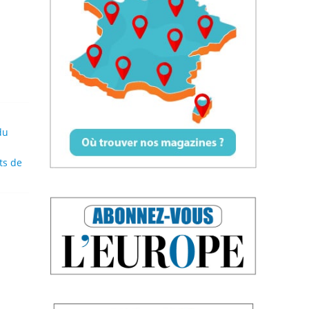
du
ts de