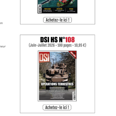
sm
cheur