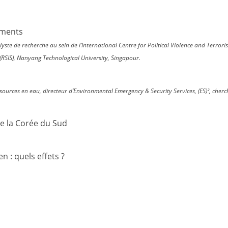
ements
te de recherche au sein de l’International Centre for Political Violence and Terrori
(RSIS), Nanyang Technological University, Singapour.
ssources en eau, directeur d’Environmental Emergency & Security Services, (ES)², cher
de la Corée du Sud
 : quels effets ?