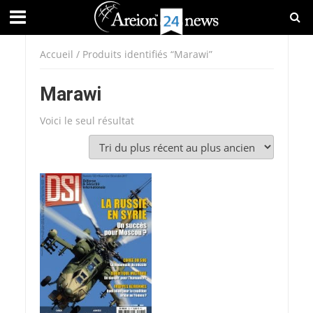
Accueil
/ Produits identifiés “Marawi”
Marawi
Voici le seul résultat