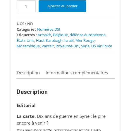
quantité
Ajouter au panier
de
DSI
N°
UGS :
ND
Catégorie :
Numéros DSI
151
Étiquettes :
Artsakh
,
Belgique
,
défense européenne
,
États-Unis
,
Haut-Karabagh
,
Israël
,
Mer Rouge
,
Mozambique
,
Pantsir
,
Royaume-Uni
,
Syrie
,
US Air Force
Description
Informations complémentaires
Description
Éditorial
La carte.
Dix ans de guerre en Syrie : le pire
encore à venir ?
Par Laura Margueritte, rédactrice-cartographe,
Carto