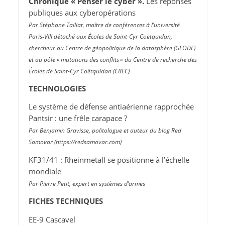
Chronique « Penser le cyber ».
Les réponses
publiques aux cyberopérations
Par Stéphane Taillat, maître de conférences à l’université
Paris‑VIII détaché aux Écoles de Saint-Cyr Coëtquidan,
chercheur au Centre de géopolitique de la datasphère (GEODE)
et au pôle « mutations des conflits » du Centre de recherche des
Écoles de Saint-Cyr Coëtquidan (CREC)
TECHNOLOGIES
Le système de défense antiaérienne rapprochée
Pantsir : une frêle carapace ?
Par Benjamin Gravisse, politologue et auteur du blog Red
Samovar (https://​redsamovar​.com)
KF31/41 : Rheinmetall se positionne à l’échelle
mondiale
Par Pierre Petit, expert en systèmes d’armes
FICHES TECHNIQUES
EE-9 Cascavel