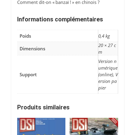
Comment dit-on « banzaï ! » en chinois ?
Informations complémentaires
Poids
0,4 kg
20 × 27 c
Dimensions
m
Version n
umérique
Support
(online), V
ersion pa
pier
Produits similaires