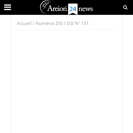
Accueil
/
Numéros DSI
/ DSI N° 151