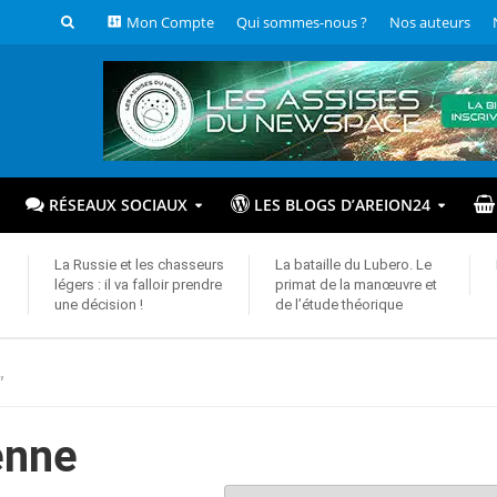
Mon Compte
Qui sommes-nous ?
Nos auteurs
RÉSEAUX SOCIAUX
LES BLOGS D’AREION24
La Russie et les chasseurs
La bataille du Lubero. Le
légers : il va falloir prendre
primat de la manœuvre et
une décision !
de l’étude théorique
”
enne