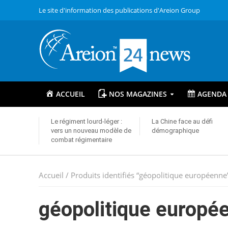
Le site d'information des publications d'Areion Group
ACCUEIL
NOS MAGAZINES
AGENDA
Le régiment lourd-léger :
La Chine face au défi
vers un nouveau modèle de
démographique
combat régimentaire
Accueil
/ Produits identifiés “géopolitique européenne
géopolitique europé