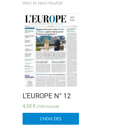
Voici le seul résultat
L’EUROPE N° 12
4,50
€
(TVA incluse)
Ce
CHOIX DES
produit
OPTIONS
a