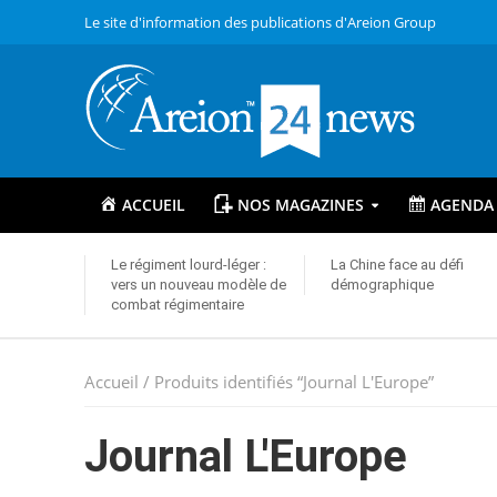
Le site d'information des publications d'Areion Group
ACCUEIL
NOS MAGAZINES
AGENDA
Le régiment lourd-léger :
La Chine face au défi
vers un nouveau modèle de
démographique
combat régimentaire
Accueil
/ Produits identifiés “Journal L'Europe”
Journal L'Europe