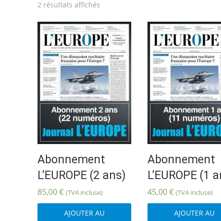
Trié
2 résultats affichés
du
plus
récent
au
plus
ancien
Abonnement
Abonnement
L’EUROPE (2 ans)
L’EUROPE (1 a
85,00
€
45,00
€
(TVA incluse)
(TVA incluse)
AJOUTER AU
AJOUTER AU