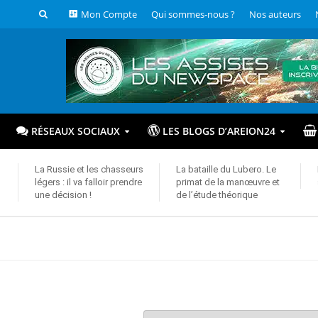
Mon Compte
Qui sommes-nous ?
Nos auteurs
RÉSEAUX SOCIAUX
LES BLOGS D’AREION24
La Russie et les chasseurs
La bataille du Lubero. Le
légers : il va falloir prendre
primat de la manœuvre et
une décision !
de l’étude théorique