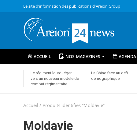
Le site d'information des publications d'Areion Group
ACCUEIL
NOS MAGAZINES
AGENDA
Le régiment lourd-léger :
La Chine face au défi
vers un nouveau modèle de
démographique
combat régimentaire
Accueil
/ Produits identifiés “Moldavie”
Moldavie