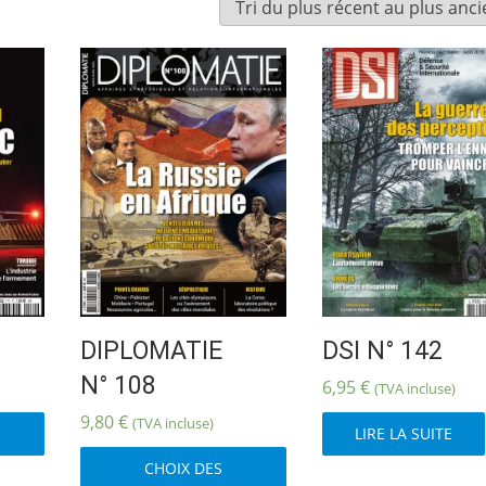
DIPLOMATIE
DSI N° 142
N° 108
6,95
€
(TVA incluse)
Ce
9,80
€
(TVA incluse)
LIRE LA SUITE
produit
Ce
a
CHOIX DES
produit