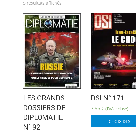
Trié
5 résultats affichés
du
plus
récent
au
plus
ancien
LES GRANDS
DSI N° 171
DOSSIERS DE
7,95
€
(TVA incluse)
DIPLOMATIE
CHOIX DES
N° 92
OPTIONS