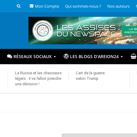
Mon Compte
Qui sommes-nous ?
Nos auteurs
RÉSEAUX SOCIAUX
LES BLOGS D’AREION24
La Russie et les chasseurs
L’art de la guerre
légers : il va falloir prendre
selon Trump
une décision !