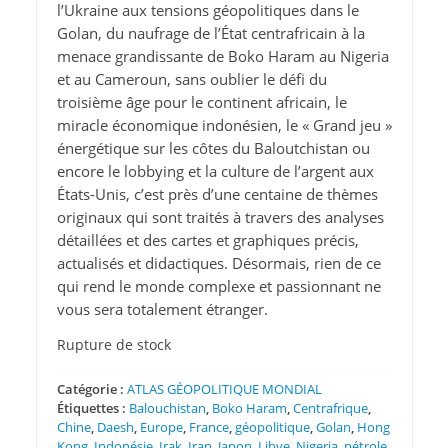
l’Ukraine aux tensions géopolitiques dans le
Golan, du naufrage de l’État centrafricain à la
menace grandissante de Boko Haram au Nigeria
et au Cameroun, sans oublier le défi du
troisième âge pour le continent africain, le
miracle économique indonésien, le « Grand jeu »
énergétique sur les côtes du Baloutchistan ou
encore le lobbying et la culture de l’argent aux
États-Unis, c’est près d’une centaine de thèmes
originaux qui sont traités à travers des analyses
détaillées et des cartes et graphiques précis,
actualisés et didactiques. Désormais, rien de ce
qui rend le monde complexe et passionnant ne
vous sera totalement étranger.
Rupture de stock
Catégorie :
ATLAS GÉOPOLITIQUE MONDIAL
Étiquettes :
Balouchistan
,
Boko Haram
,
Centrafrique
,
Chine
,
Daesh
,
Europe
,
France
,
géopolitique
,
Golan
,
Hong
Kong
,
Indonésie
,
Irak
,
Iran
,
Japon
,
Libye
,
Nigeria
,
pétrole
,