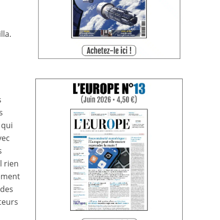
lla.
s
s
 qui
vec
s
l rien
nement
 des
ateurs