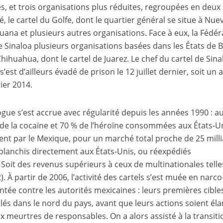
, et trois organisations plus réduites, regroupées en deux
é, le cartel du Golfe, dont le quartier général se situe à Nue
ijuana et plusieurs autres organisations. Face à eux, la Fédér
 Sinaloa plusieurs organisations basées dans les États de B
ihuahua, dont le cartel de Juarez. Le chef du cartel de Sina
est d’ailleurs évadé de prison le 12 juillet dernier, soit un 
ier 2014.
gue s’est accrue avec régularité depuis les années 1990 : a
 de la cocaïne et 70 % de l’héroïne consommées aux États-U
ient par le Mexique, pour un marché total proche de 25 mill
t blanchis directement aux États-Unis, ou réexpédiés
Soit des revenus supérieurs à ceux de multinationales tell
. À partir de 2006, l’activité des cartels s’est muée en narco
ntée contre les autorités mexicaines : leurs premières cible
olés dans le nord du pays, avant que leurs actions soient éla
x meurtres de responsables. On a alors assisté à la transiti