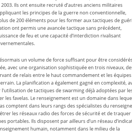
 2003. Ils ont ensuite recruté d’autres anciens militaires
pliquant les principes de la guerre non conventionnelle,
plus de 200 éléments pour les former aux tactiques de guéri
ation ont permis une avancée tactique sans précédent,
issance de feu et une capacité d’interdiction rivalisant
ouvernementales.
désormais un volume de force suffisant pour être considéré
e, avec une organisation sophistiquée en trois niveaux, de
ervant de relais entre le haut commandement et les équipes
terrain. La planification a également gagné en complexité, a
 l’utilisation de tactiques de swarming déjà adoptées par le
er les favelas. Le renseignement est un domaine dans leque
Zetas comptent dans leurs rangs des spécialistes du renseig
trer les réseaux radio des forces de sécurité et de traquer
nes portables. Ils disposent par ailleurs d’un réseau d’indic
renseignement humain, notamment dans le milieu de la