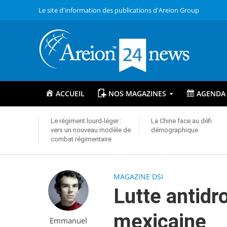
Le site d'information des publications d'Areion Group
ACCUEIL
NOS MAGAZINES
AGENDA
Le régiment lourd-léger :
La Chine face au défi
vers un nouveau modèle de
démographique
combat régimentaire
MAGAZINE DSI
Lutte antidro
mexicaine
Emmanuel