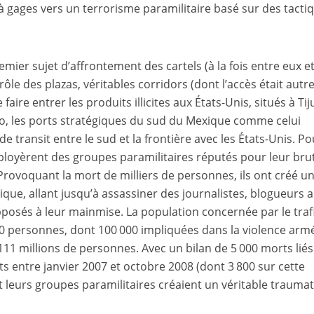
 gages vers un terrorisme paramilitaire basé sur des tacti
emier sujet d’affrontement des cartels (à la fois entre eux et
trôle des plazas, véritables corridors (dont l’accès était autre
faire entrer les produits illicites aux États-Unis, situés à Ti
o, les ports stratégiques du sud du Mexique comme celui
de transit entre le sud et la frontière avec les États-Unis. Po
mployèrent des groupes paramilitaires réputés pour leur brut
rovoquant la mort de milliers de personnes, ils ont créé u
xique, allant jusqu’à assassiner des journalistes, blogueurs a
osés à leur mainmise. La population concernée par le traf
00 personnes, dont 100 000 impliquées dans la violence arm
111 millions de personnes. Avec un bilan de 5 000 morts liés
nts entre janvier 2007 et octobre 2008 (dont 3 800 sur cette
et leurs groupes paramilitaires créaient un véritable trauma