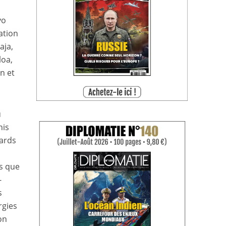
vo
ation
aja,
loa,
an et
u
nis
iards
es que
-
s
rgies
on