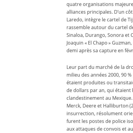
quatre organisations majeures
alliances principales. D’un côt
Laredo, intègre le cartel de T
rassemble autour du cartel de
Sinaloa, Durango, Sonora et Ch
Joaquin « El Chapo » Guzman, s’
demi après sa capture en févr
Leur part du marché de la dro
milieu des années 2000, 90 %
étaient produites ou transita
de dollars par an, qui étaien
clandestinement au Mexique. 
Merck, Deere et Halliburton (2)
insurrection, résolument orie
furent les postes de police is
aux attaques de convois et au