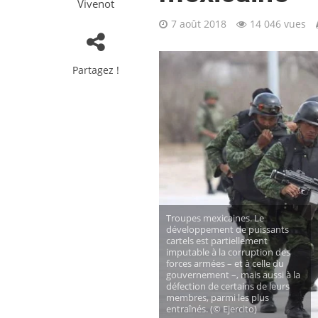
Vivenot
7 août 2018
14 046 vues
Partagez !
Troupes mexicaines. Le
développement de puissants
cartels est partiellement
imputable à la corruption des
forces armées – et à celle du
gouvernement –, mais aussi à la
défection de certains de leurs
membres, parmi les plus
entraînés. (© Ejercito)