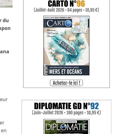
r du
ampon
t
uana
leur
rer
 en