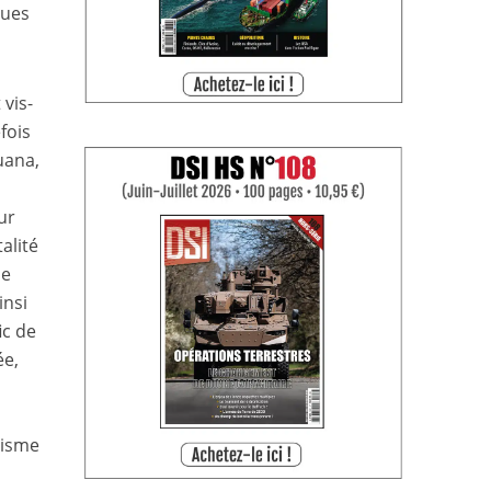
ques
 vis-
fois
juana,
ur
alité
ne
insi
ic de
ée,
tisme