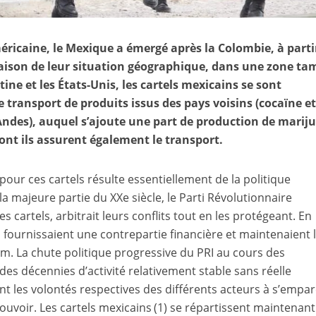
éricaine, le Mexique a émergé après la Colombie, à parti
raison de leur situation géographique, dans une zone t
ine et les États-Unis, les cartels mexicains se sont
le transport de produits issus des pays voisins (cocaïne e
Andes), auquel s’ajoute une part de production de marij
t ils assurent également le transport.
our ces cartels résulte essentiellement de la politique
la majeure partie du XXe siècle, le Parti Révolutionnaire
les cartels, arbitrait leurs conflits tout en les protégeant. En
 fournissaient une contrepartie financière et maintenaient 
m. La chute politique progressive du PRI au cours des
des décennies d’activité relativement stable sans réelle
nt les volontés respectives des différents acteurs à s’empa
uvoir. Les cartels mexicains (1) se répartissent maintenant