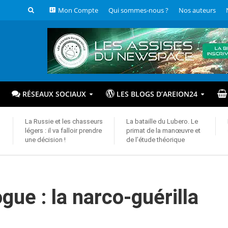
Mon Compte
Qui sommes-nous ?
Nos auteurs
RÉSEAUX SOCIAUX
LES BLOGS D’AREION24
La Russie et les chasseurs
La bataille du Lubero. Le
légers : il va falloir prendre
primat de la manœuvre et
une décision !
de l’étude théorique
gue : la narco-guérilla