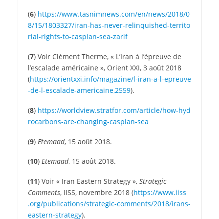
(
6
)
https://​www​.tasnimnews​.com/​e​n​/​n​e​w​s​/​2​0​1​8​/​0​
8​/​1​5​/​1​8​0​3​3​2​7​/​i​r​a​n​-​h​a​s​-​n​e​v​e​r​-​r​e​l​i​n​q​u​i​s​h​e​d​-​t​e​r​r​i​t​o​
r​i​a​l​-​r​i​g​h​t​s​-​t​o​-​c​a​s​p​i​a​n​-​s​e​a​-​z​a​rif
(
7
) Voir Clément Therme, « L’Iran à l’épreuve de
l’escalade américaine », Orient XXI, 3 août 2018
(
https://​orientxxi​.info/​m​a​g​a​z​i​n​e​/​l​-​i​r​a​n​-​a​-​l​-​e​p​r​e​u​v​e​
-​d​e​-​l​-​e​s​c​a​l​a​d​e​-​a​m​e​r​i​c​a​i​n​e​,​2​559
).
(
8
)
https://​worldview​.stratfor​.com/​a​r​t​i​c​l​e​/​h​o​w​-​h​y​d​
r​o​c​a​r​b​o​n​s​-​a​r​e​-​c​h​a​n​g​i​n​g​-​c​a​s​p​i​a​n​-​sea
(
9
)
Etemaad
, 15 août 2018.
(
10
)
Etemaad
, 15 août 2018.
(
11
) Voir « Iran Eastern Strategy »,
Strategic
Comments
, IISS, novembre 2018 (
https://​www​.iiss​
.org/​p​u​b​l​i​c​a​t​i​o​n​s​/​s​t​r​a​t​e​g​i​c​-​c​o​m​m​e​n​t​s​/​2​0​1​8​/​i​r​a​n​s​-​
e​a​s​t​e​r​n​-​s​t​r​a​t​egy
).