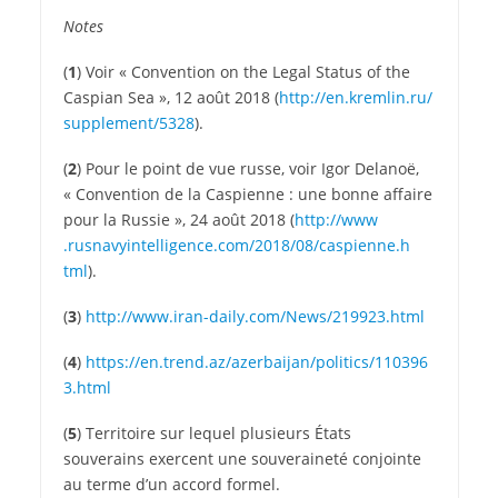
Notes
(
1
) Voir « Convention on the Legal Status of the
Caspian Sea », 12 août 2018 (
http://​en​.kremlin​.ru/​
s​u​p​p​l​e​m​e​n​t​/​5​328
).
(
2
) Pour le point de vue russe, voir Igor Delanoë,
« Convention de la Caspienne : une bonne affaire
pour la Russie », 24 août 2018 (
http://​www​
.rusnavyintelligence​.com/​2​0​1​8​/​0​8​/​c​a​s​p​i​e​n​n​e​.​h​
tml
).
(
3
)
http://​www​.iran​-daily​.com/​N​e​w​s​/​2​1​9​9​2​3​.​h​tml
(
4
)
https://​en​.trend​.az/​a​z​e​r​b​a​i​j​a​n​/​p​o​l​i​t​i​c​s​/​1​1​0​3​9​6​
3​.​h​tml
(
5
) Territoire sur lequel plusieurs États
souverains exercent une souveraineté conjointe
au terme d’un accord formel.