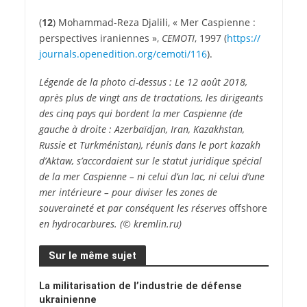
(
12
) Mohammad-Reza Djalili, « Mer Caspienne :
perspectives iraniennes »,
CEMOTI
, 1997 (
https://​
journals​.openedition​.org/​c​e​m​o​t​i​/​116
).
Légende de la photo ci-dessus : Le 12 août 2018,
après plus de vingt ans de tractations, les dirigeants
des cinq pays qui bordent la mer Caspienne (de
gauche à droite : Azerbaïdjan, Iran, Kazakhstan,
Russie et Turkménistan), réunis dans le port kazakh
d’Aktaw, s’accordaient sur le statut juridique spécial
de la mer Caspienne – ni celui d’un lac, ni celui d’une
mer intérieure – pour diviser les zones de
souveraineté et par conséquent les réserves
offshore
en hydrocarbures. (© kremlin​.ru)
Sur le même sujet
La militarisation de l’industrie de défense
ukrainienne