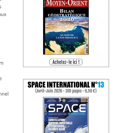
s
aux
am
e
nnel