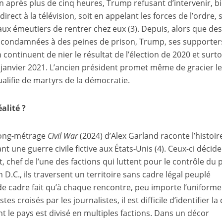
in après plus de cinq heures, Trump refusant d’intervenir, b
irect à la télévision, soit en appelant les forces de l’ordre, s
ux émeutiers de rentrer chez eux
(3)
. Depuis, alors que de
é condamnées à des peines de prison, Trump, ses supporter
n continuent de nier le résultat de l’élection de 2020 et surt
 janvier 2021. L’ancien président promet même de gracier l
lifie de martyrs de la démocratie.
éalité ?
 long-métrage
Civil War
(2024) d’Alex Garland raconte l’histoir
t une guerre civile fictive aux États-Unis
(4)
. Ceux-ci décid
t, chef de l’une des factions qui luttent pour le contrôle du 
D.C., ils traversent un territoire sans cadre légal peuplé
 cadre fait qu’à chaque rencontre, peu importe l’uniforme
s croisés par les journalistes, il est difficile d’identifier la
ant le pays est divisé en multiples factions. Dans un décor