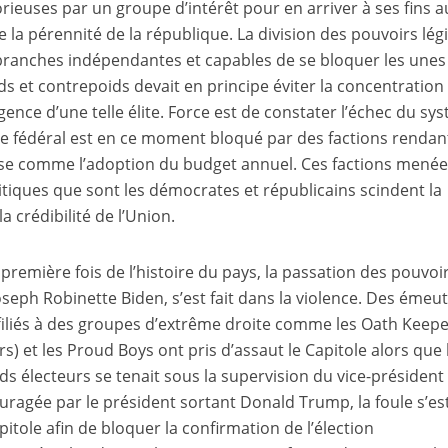
rieuses par un groupe d’intérêt pour en arriver à ses fins a
a pérennité de la république. La division des pouvoirs légis
is branches indépendantes et capables de se bloquer les unes
s et contrepoids devait en principe éviter la concentration
rgence d’une telle élite. Force est de constater l’échec du sy
Le fédéral est en ce moment bloqué par des factions rendan
base comme l’adoption du budget annuel. Ces factions menée
litiques que sont les démocrates et républicains scindent la
a crédibilité de l’Union.
a première fois de l’histoire du pays, la passation des pouvoi
seph Robinette Biden, s’est fait dans la violence. Des émeut
filiés à des groupes d’extrême droite comme les Oath Keepe
rs) et les Proud Boys ont pris d’assaut le Capitole alors que 
 électeurs se tenait sous la supervision du vice-président
uragée par le président sortant Donald Trump, la foule s’es
pitole afin de bloquer la confirmation de l’élection