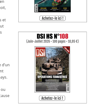
ien
oit,
s
s et
out
es
e d’un
ent
pays.
 ou
 cause