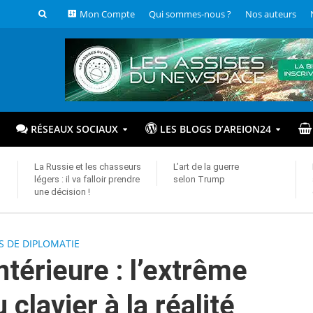
Mon Compte
Qui sommes-nous ?
Nos auteurs
RÉSEAUX SOCIAUX
LES BLOGS D’AREION24
La Russie et les chasseurs
L’art de la guerre
légers : il va falloir prendre
selon Trump
une décision !
S DE DIPLOMATIE
térieure : l’extrême
u clavier à la réalité