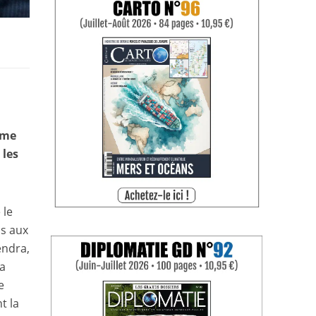
ême
 les
 le
ns aux
endra,
la
e
t la