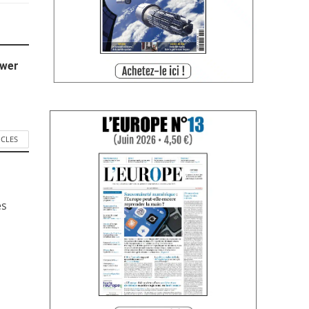
ower
ICLES
es