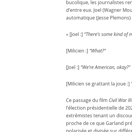
bucolique, les journalistes 
d’entre eux. Joel (Wagner Mour
automatique (Jesse Plemons) 
« [Joel :]
“There’s some kind of 
[Milicien :]
“What?”
[Joel :]
“We’re American, okay?”
[Milicien se grattant la joue :]
Ce passage du film
Civil War
il
l’élection présidentielle de 2
extrémistes tenant un discour
proche de ce que Garland prés
polarisée et divisée sur diff