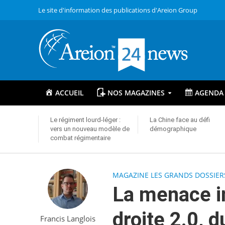
Le site d'information des publications d'Areion Group
ACCUEIL
NOS MAGAZINES
AGENDA
Le régiment lourd-léger :
La Chine face au défi
vers un nouveau modèle de
démographique
combat régimentaire
MAGAZINE LES GRANDS DOSSIER
La menace in
droite 2.0, d
Francis Langlois