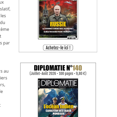
ux
latif,
 les
 du
stème
t
s par
rs au
iers
rs,
le
t