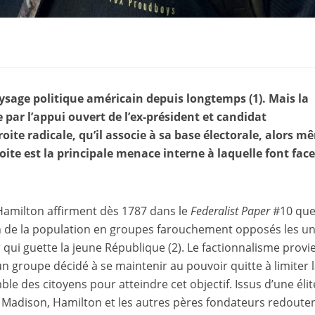
paysage politique américain depuis longtemps
(1)
. Mais la
e par l’appui ouvert de l’ex-président et candidat
ite radicale, qu’il associe à sa base électorale, alors m
oite est la principale menace interne à laquelle font face
amilton affirment dès 1787 dans le
Federalist Paper
#10 que
ion de la population en groupes farouchement opposés les u
er qui guette la jeune République
(2)
. Le factionnalisme provi
un groupe décidé à se maintenir au pouvoir quitte à limiter 
mble des citoyens pour atteindre cet objectif. Issus d’une élit
Madison, Hamilton et les autres pères fondateurs redouten