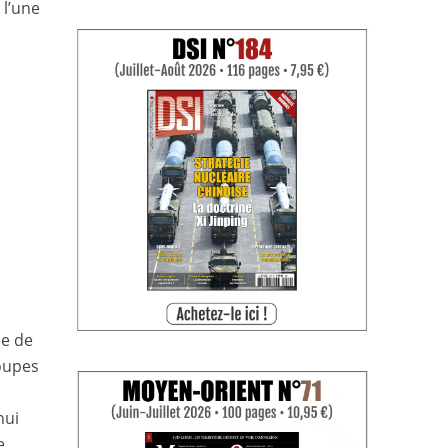
 l’une
le de
roupes
e
hui
e