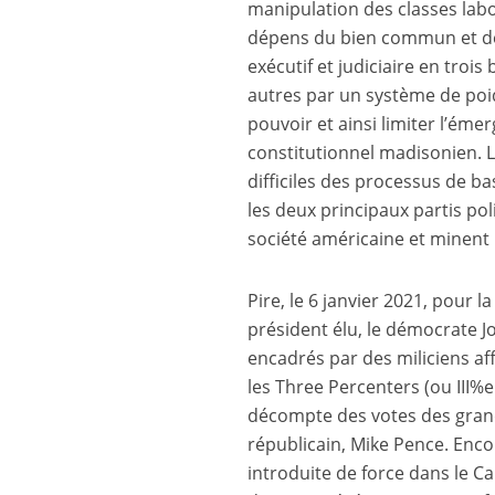
manipulation des classes labo
dépens du bien commun et de l
exécutif et judiciaire en tro
autres par un système de poid
pouvoir et ainsi limiter l’éme
constitutionnel madisonien. 
difficiles des processus de 
les deux principaux partis po
société américaine et minent l
Pire, le 6 janvier 2021, pour l
président élu, le démocrate Jo
encadrés par des miliciens af
les Three Percenters (ou III%e
décompte des votes des grands
républicain, Mike Pence. Enco
introduite de force dans le Ca