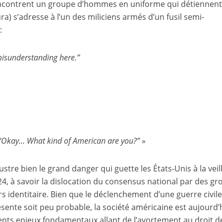
rencontrent un groupe d’hommes en uniforme qui détiennent
a) s’adresse à l’un des miliciens armés d’un fusil semi-
:
misunderstanding here.”
“Okay… What kind of American are you?”
»
lustre bien le grand danger qui guette les États-Unis à la veil
024, à savoir la dislocation du consensus national par des g
s identitaire. Bien que le déclenchement d’une guerre civil
ente soit peu probable, la société américaine est aujourd’
érents enjeux fondamentaux allant de l’avortement au droit d