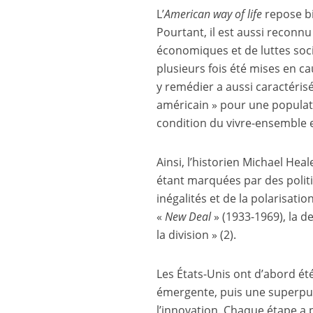
L’
American way of life
repose bi
Pourtant, il est aussi reconnu
économiques et de luttes socia
plusieurs fois été mises en ca
y remédier a aussi caractérisé
américain » pour une popula
condition du vivre-ensemble 
Ainsi, l’historien Michael Hea
étant marquées par des politi
inégalités et de la polarisatio
«
New Deal
» (1933-1969), la 
la division »
(2)
.
Les États-Unis ont d’abord é
émergente, puis une superpuis
l’innovation. Chaque étape a 