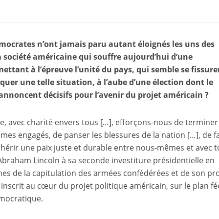
émocrates n’ont jamais paru autant éloignés les uns des
la société américaine qui souffre aujourd’hui d’une
ettant à l’épreuve l’unité du pays, qui semble se fissure
uer une telle situation, à l’aube d’une élection dont le
annoncent décisifs pour l’avenir du projet américain ?
, avec charité envers tous […], efforçons-nous de terminer
es engagés, de panser les blessures de la nation […], de f
 chérir une paix juste et durable entre nous-mêmes et avec 
 Abraham Lincoln à sa seconde investiture présidentielle en
es de la capitulation des armées confédérées et de son pr
t inscrit au cœur du projet politique américain, sur le plan f
émocratique.