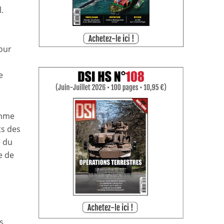
.
pour
e
omme
ts des
e du
e de
s