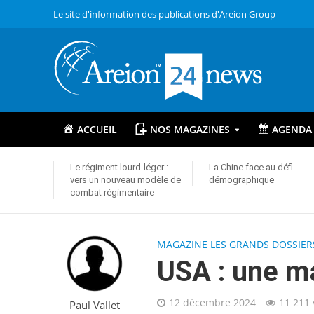
Le site d'information des publications d'Areion Group
ACCUEIL
NOS MAGAZINES
AGENDA
Le régiment lourd-léger :
La Chine face au défi
vers un nouveau modèle de
démographique
combat régimentaire
MAGAZINE LES GRANDS DOSSIER
USA : une m
12 décembre 2024
11 211
Paul Vallet