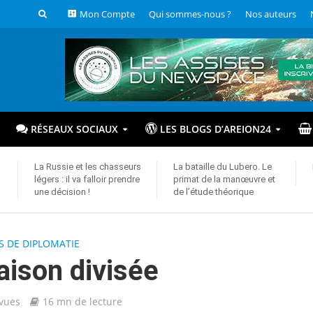
Mon Compte
Qui sommes-nous ?
Nos auteurs
RÉSEAUX SOCIAUX
LES BLOGS D’AREION24
La Russie et les chasseurs
La bataille du Lubero. Le
légers : il va falloir prendre
primat de la manœuvre et
une décision !
de l’étude théorique
S DE DIPLOMATIE
aison divisée
 vues
16 mn de lecture