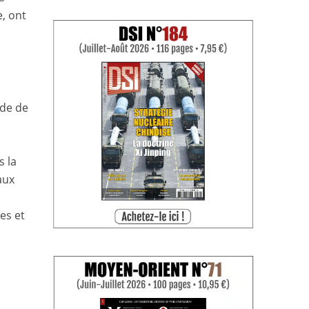
e, ont
ode de
s la
aux
es et