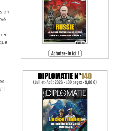
ssion
rvé
nnée
ique
s
les
’il