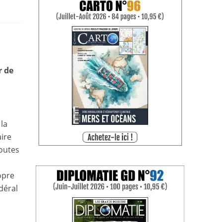
r de
 la
aire
toutes
opre
édéral