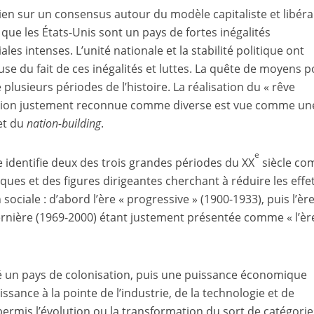
en sur un consensus autour du modèle capitaliste et libéral
 que les États-Unis sont un pays de fortes inégalités
les intenses. L’unité nationale et la stabilité politique ont
use du fait de ces inégalités et luttes. La quête de moyens 
 plusieurs périodes de l’histoire. La réalisation du « rêve
tion justement reconnue comme diverse est vue comme un
et du
nation-building
.
e
le identifie deux des trois grandes périodes du XX
siècle c
ques et des figures dirigeantes cherchant à réduire les effe
n sociale : d’abord l’ère « progressive » (1900-1933), puis l’èr
dernière (1969-2000) étant justement présentée comme « l’èr
té un pays de colonisation, puis une puissance économique
sance à la pointe de l’industrie, de la technologie et de
permis l’évolution ou la transformation du sort de catégorie