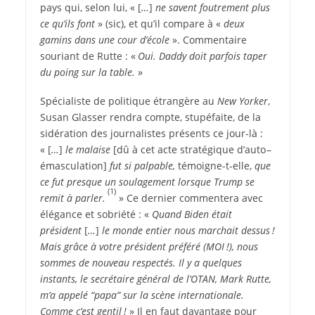
pays qui, selon lui, « [
…
]
ne savent foutrement plus
ce qu’ils font
» (sic), et qu’il compare à «
deux
gamins dans une cour d’école
». Commentaire
souriant de Rutte : «
Oui. Daddy doit parfois taper
du poing sur la table.
»
Spécialiste de politique étrangère au
New Yorker
,
Susan Glasser rendra compte, stupéfaite, de la
sidération des journalistes présents ce jour-là :
« [
…
]
le malaise
[dû à cet acte stratégique d’auto –
émasculation]
fut si palpable,
témoigne-t‑elle,
que
ce fut presque un soulagement lorsque Trump se
(1)
remit à parler.
» Ce dernier commentera avec
élégance et sobriété : «
Quand Biden était
président
[
…
]
le monde entier nous marchait dessus !
Mais grâce à votre président préféré (MOI !), nous
sommes de nouveau respectés. Il y a quelques
instants, le secrétaire général de l’OTAN, Mark Rutte,
m’a appelé “papa” sur la scène internationale.
Comme c’est gentil !
» Il en faut davantage pour