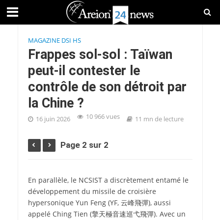
MAGAZINE DSI HS
Frappes sol-sol : Taïwan
peut-il contester le
contrôle de son détroit par
la Chine ?
10 966 vues
16 juin 2026
11 mn de lecture
Page 2 sur 2
En parallèle, le NCSIST a discrètement entamé le
développement du missile de croisière
hypersonique Yun Feng (YF,
云峰飛彈
), aussi
appelé Ching Tien (
擎天極音速巡弋飛彈
). Avec un