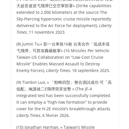
天超音速巡弋飛彈已交空軍部署
» (Strike capabilities
extended to 2.000 kilometers at the source The
Sky-Piercing hypersonic cruise missile reportedly
delivered to the Air Force for deployment),
Liberty
Times
, 11 novembre 2023.
(8) Jumin Tu,«
影一台車裝
16
枚 台美合作「低成本巡
弋飛彈」可群攻轟爆敵軍
» (16 Missiles Per Vehicle:
Taïwan-US Collaboration on “Low-Cost Cruise
Missile” Enables Massed Assault to Destroy
Enemy Forces),
Liberty Times
, 18 septembre 2025.
(9) Tianbin Luo, «
「勁蜂四型」整合測試成功 可「高
低配」掩護雄二E飛彈突穿攻擊
» (The JF-4
integrated test has been successfully completed.
It can employ a “high-low formation” to provide
cover for the H-2E missile’s breakthrough attack),
Liberty Times
, 6 février 2026.
(10) Jonathan Harman, « Taïwan’s Missile