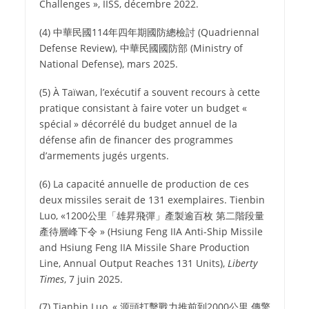
Challenges », IISS, décembre 2022.
(4)
中華民國
114
年四年期國防總檢討
(Quadriennal
Defense Review),
中華民國國防部
(Ministry of
National Defense), mars 2025.
(5) À Taïwan, l’exécutif a souvent recours à cette
pratique consistant à faire voter un budget «
spécial » décorrélé du budget annuel de la
défense afin de financer des programmes
d’armements jugés urgents.
(6) La capacité annuelle de production de ces
deux missiles serait de 131 exemplaires. Tienbin
Luo, «1200
公里「雄昇飛彈」產製逾百枚 第二階段量
產待層峰下令
» (Hsiung Feng IIA Anti-Ship Missile
and Hsiung Feng IIA Missile Share Production
Line, Annual Output Reaches 131 Units),
Liberty
Times
, 7 juin 2025.
(7) Tianbin Luo, «
源頭打擊戰力推前到
2000
公里 傳擎