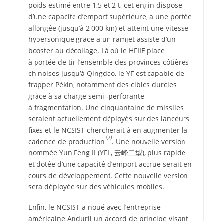
poids estimé entre 1,5 et 2 t, cet engin dispose
d’une capacité d’emport supérieure, a une portée
allongée (jusqu’à 2 000 km) et atteint une vitesse
hypersonique grâce à un ramjet assisté d’un
booster au décollage. Là où le HFIIE place
à portée de tir l’ensemble des provinces côtières
chinoises jusqu’à Qingdao, le YF est capable de
frapper Pékin, notamment des cibles durcies
grâce à sa charge semi – perforante
à fragmentation. Une cinquantaine de missiles
seraient actuellement déployés sur des lanceurs
fixes et le NCSIST chercherait à en augmenter la
(7)
cadence de production
. Une nouvelle version
nommée Yun Feng II (YFII,
云峰二型
), plus rapide
et dotée d’une capacité d’emport accrue serait en
cours de développement. Cette nouvelle version
sera déployée sur des véhicules mobiles.
Enfin, le NCSIST a noué avec l’entreprise
américaine Anduril un accord de principe visant