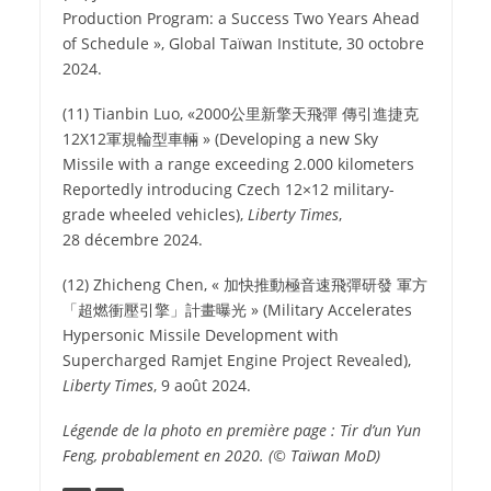
Production Program: a Success Two Years Ahead
of Schedule », Global Taïwan Institute, 30 octobre
2024.
(11) Tianbin Luo, «2000
公里新擎天飛彈 傳引進捷克
12X12
軍規輪型車輛
» (Developing a new Sky
Missile with a range exceeding 2.000 kilometers
Reportedly introducing Czech 12×12 military-
grade wheeled vehicles),
Liberty Times
,
28 décembre 2024.
(12) Zhicheng Chen, «
加快推動極音速飛彈研發 軍方
「超燃衝壓引擎」計畫曝光
» (Military Accelerates
Hypersonic Missile Development with
Supercharged Ramjet Engine Project Revealed),
Liberty Times
, 9 août 2024.
Légende de la photo en première page : Tir d’un Yun
Feng, probablement en 2020.
(© Taïwan MoD)