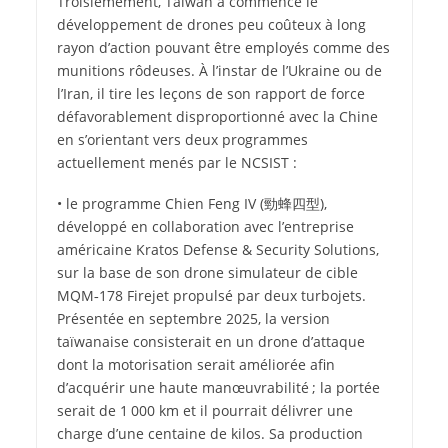
Troisièmement, Taïwan a commencé le
développement de drones peu coûteux à long
rayon d’action pouvant être employés comme des
munitions rôdeuses. À l’instar de l’Ukraine ou de
l’Iran, il tire les leçons de son rapport de force
défavorablement disproportionné avec la Chine
en s’orientant vers deux programmes
actuellement menés par le NCSIST :
• le programme Chien Feng IV (
勁蜂四型
),
développé en collaboration avec l’entreprise
américaine Kratos Defense & Security Solutions,
sur la base de son drone simulateur de cible
MQM‑178 Firejet propulsé par deux turbojets.
Présentée en septembre 2025, la version
taïwanaise consisterait en un drone d’attaque
dont la motorisation serait améliorée afin
d’acquérir une haute manœuvrabilité ; la portée
serait de 1 000 km et il pourrait délivrer une
charge d’une centaine de kilos. Sa production