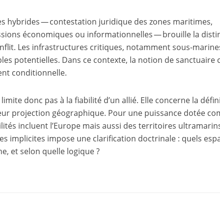
ies hybrides — contestation juridique des zones maritimes,
sions économiques ou informationnelles — brouille la disti
onflit. Les infrastructures critiques, notamment sous-marine
les potentielles. Dans ce contexte, la notion de sanctuaire 
ent conditionnelle.
imite donc pas à la fiabilité d’un allié. Elle concerne la défin
leur projection géographique. Pour une puissance dotée c
lités incluent l’Europe mais aussi des territoires ultramarin
res implicites impose une clarification doctrinale : quels esp
me, et selon quelle logique ?