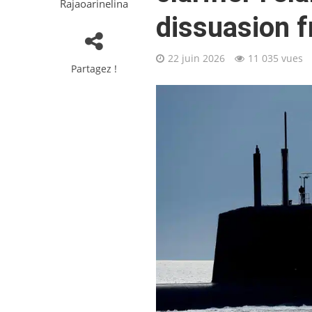
Rajaoarinelina
dissuasion f
22 juin 2026
11 035 vues
Partagez !