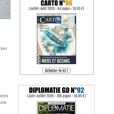
tion
tions
este