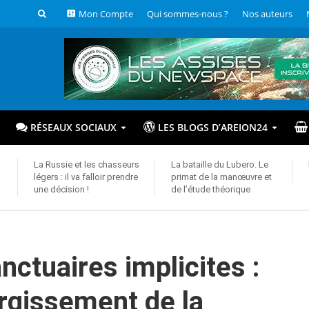
Mon Compte
Qui sommes-nous ?
Nos auteurs
RÉSEAUX SOCIAUX
LES BLOGS D’AREION24
La Russie et les chasseurs
La bataille du Lubero. Le
légers : il va falloir prendre
primat de la manœuvre et
une décision !
de l’étude théorique
nctuaires implicites :
largissement de la