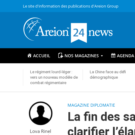
Le site d'information des publications d'Areion Group
ACCUEIL
NOS MAGAZINES
AGENDA
Le régiment lourd-léger :
La Chine face au défi
vers un nouveau modèle de
démographique
combat régimentaire
MAGAZINE DIPLOMATIE
La fin des sa
clarifier l’é
Lova Rinel