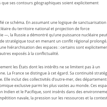
ns que ses contours géographiques soient explicitement
ifié ce schéma. En assumant une logique de sanctuarisation
éaire du territoire national et projection de force
rie —, la Russie a démontré qu’une puissance nucléaire peu
lade stratégique tout en menant un conflit régional prolongé
une hiérarchisation des espaces : certains sont expliciteme
autres exposés à la conflictualité.
ement les États dont les intérêts ne se limitent pas à un
ne. La France se distingue à cet égard. Sa continuité straté
. Elle inclut des collectivités d’outre-mer, des département
omique exclusive parmi les plus vastes au monde. Ces espa
éan Indien et le Pacifique, sont insérés dans des environnem
étition navale, la pression sur les ressources et la contes