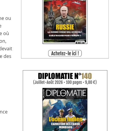
ne ou
e
de où
on,
devait
le des
ence