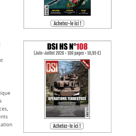
t
.
nt
gique
s
ces,
ents
tation