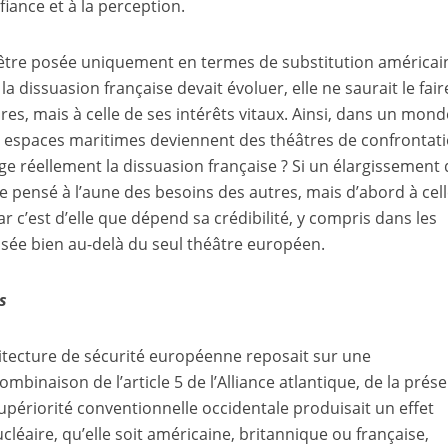
nfiance et à la perception.
t être posée uniquement en termes de substitution américai
a dissuasion française devait évoluer, elle ne saurait le fair
ures, mais à celle de ses intérêts vitaux. Ainsi, dans un mon
 les espaces maritimes deviennent des théâtres de confrontati
tège réellement la dissuasion française ? Si un élargissement 
tre pensé à l’aune des besoins des autres, mais d’abord à cel
ar c’est d’elle que dépend sa crédibilité, y compris dans les
osée bien au-delà du seul théâtre européen.
es
hitecture de sécurité européenne reposait sur une
ombinaison de l’article 5 de l’Alliance atlantique, de la prés
supériorité conventionnelle occidentale produisait un effet
ucléaire, qu’elle soit américaine, britannique ou française,