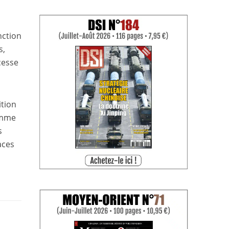
nction
s,
cesse
ition
omme
s
aces