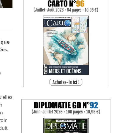
tique
ées.
e
’elles
an
on
oir
duit