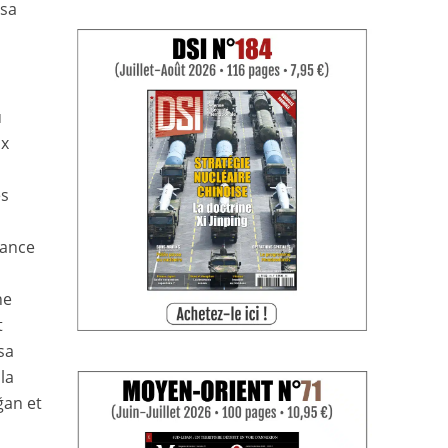
 sa
u
ix
ès
iance
ne
t
sa
la
ğan et