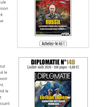
cule
ision
ré
ue
eut
sé le
uvoir
nt
té le
t
issant