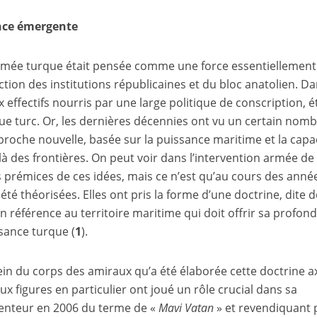
nce émergente
’armée turque était pensée comme une force essentiellement
ction des institutions républicaines et du bloc anatolien. D
x effectifs nourris par une large politique de conscription, é
e turc. Or, les dernières décennies ont vu un certain nom
proche nouvelle, basée sur la puissance maritime et la capa
à des frontières. On peut voir dans l’intervention armée de 
s prémices de ces idées, mais ce n’est qu’au cours des anné
été théorisées. Elles ont pris la forme d’une doctrine, dite d
en référence au territoire maritime qui doit offrir sa profon
ssance turque (
1
).
ein du corps des amiraux qu’a été élaborée cette doctrine a
x figures en particulier ont joué un rôle crucial dans sa
nventeur en 2006 du terme de «
Mavi Vatan
» et revendiquant 