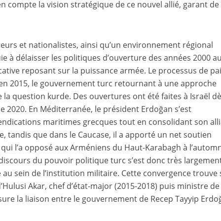
 en compte la vision stratégique de ce nouvel allié, garant de
teurs et nationalistes, ainsi qu’un environnement régional
ie à délaisser les politiques d’ouverture des années 2000 a
icative reposant sur la puissance armée. Le processus de pa
en 2015, le gouvernement turc retournant à une approche
 la question kurde. Des ouvertures ont été faites à Israël d
 de 2020. En Méditerranée, le président Erdoğan s’est
dications maritimes grecques tout en consolidant son all
e, tandis que dans le Caucase, il a apporté un net soutien
re qui l’a opposé aux Arméniens du Haut-Karabagh à l’autom
discours du pouvoir politique turc s’est donc très largemen
 au sein de l’institution militaire. Cette convergence trouve 
d’Hulusi Akar, chef d’état-major (2015-2018) puis ministre de 
sure la liaison entre le gouvernement de Recep Tayyip Erdo