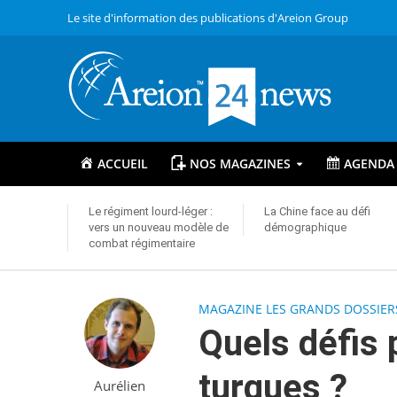
Le site d'information des publications d'Areion Group
ACCUEIL
NOS MAGAZINES
AGENDA
Le régiment lourd-léger :
La Chine face au défi
vers un nouveau modèle de
démographique
combat régimentaire
MAGAZINE LES GRANDS DOSSIER
Quels défis 
turques ?
Aurélien