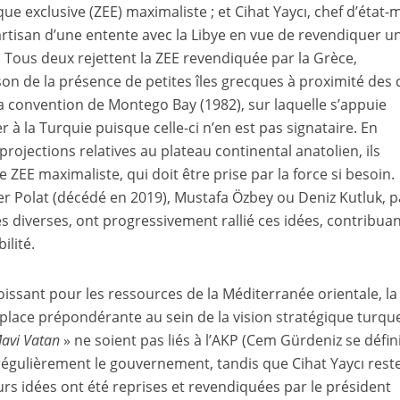
e exclusive (ZEE) maximaliste ; et Cihat Yaycı, chef d’état-
artisan d’une entente avec la Libye en vue de revendiquer u
Tous deux rejettent la ZEE revendiquée par la Grèce,
son de la présence de petites îles grecques à proximité des 
la convention de Montego Bay (1982), sur laquelle s’appuie
r à la Turquie puisque celle-ci n’en est pas signataire. En
rojections relatives au plateau continental anatolien, ils
ZEE maximaliste, qui doit être prise par la force si besoin.
 Polat (décédé en 2019), Mustafa Özbey ou Deniz Kutluk, p
es diverses, ont progressivement rallié ces idées, contribua
ilité.
oissant pour les ressources de la Méditerranée orientale, la
place prépondérante au sein de la vision stratégique turqu
avi Vatan
» ne soient pas liés à l’AKP (Cem Gürdeniz se défin
égulièrement le gouvernement, tandis que Cihat Yaycı reste
leurs idées ont été reprises et revendiquées par le président