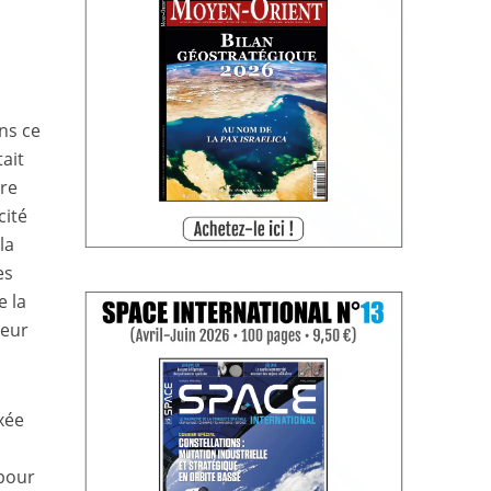
ans ce
tait
bre
cité
la
es
e la
deur
xée
pour