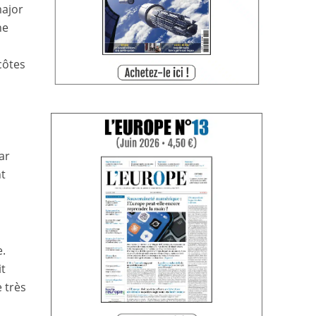
major
ne
côtes
ar
nt
e.
it
 très