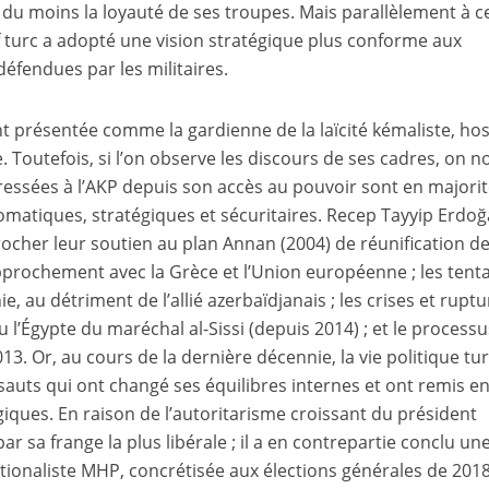
, du moins la loyauté de ses troupes. Mais parallèlement à c
if turc a adopté une vision stratégique plus conforme aux
défendues par les militaires.
t présentée comme la gardienne de la laïcité kémaliste, hos
e. Toutefois, si l’on observe les discours de ses cadres, on n
adressées à l’AKP depuis son accès au pouvoir sont en majori
lomatiques, stratégiques et sécuritaires. Recep Tayyip Erdoğ
procher leur soutien au plan Annan (2004) de réunification d
prochement avec la Grèce et l’Union européenne ; les tenta
e, au détriment de l’allié azerbaïdjanais ; les crises et rupt
ou l’Égypte du maréchal al-Sissi (depuis 2014) ; et le process
13. Or, au cours de la dernière décennie, la vie politique tu
auts qui ont changé ses équilibres internes et ont remis e
giques. En raison de l’autoritarisme croissant du président
ar sa frange la plus libérale ; il a en contrepartie conclu un
nationaliste MHP, concrétisée aux élections générales de 2018