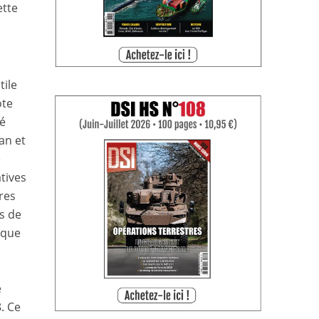
ette
tile
ote
té
an et
e
tives
ures
us de
rque
n
e
. Ce