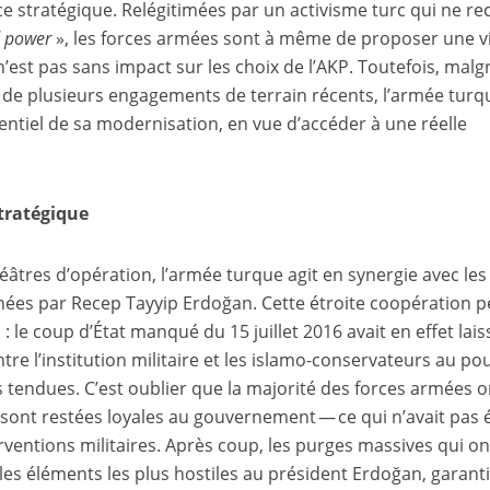
 stratégique. Relégitimées par un activisme turc qui ne re
 power
», les forces armées sont à même de proposer une v
’est pas sans impact sur les choix de l’AKP. Toutefois, malg
 de plusieurs engagements de terrain récents, l’armée turq
sentiel de sa modernisation, en vue d’accéder à une réelle
tratégique
tres d’opération, l’armée turque agit en synergie avec les
hées par Recep Tayyip Erdoğan. Cette étroite coopération p
le coup d’État manqué du 15 juillet 2016 avait en effet lais
tre l’institution militaire et les islamo-conservateurs au po
tendues. C’est oublier que la majorité des forces armées o
 sont restées loyales au gouvernement — ce qui n’avait pas é
rventions militaires. Après coup, les purges massives qui on
les éléments les plus hostiles au président Erdoğan, garant