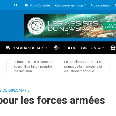
Mon Compte
Qui sommes-nous ?
Nos auteurs
RÉSEAUX SOCIAUX
LES BLOGS D’AREION24
La Russie et les chasseurs
La bataille du Lubero. Le
légers : il va falloir prendre
primat de la manœuvre et
une décision !
de l’étude théorique
S DE DIPLOMATIE
pour les forces armées